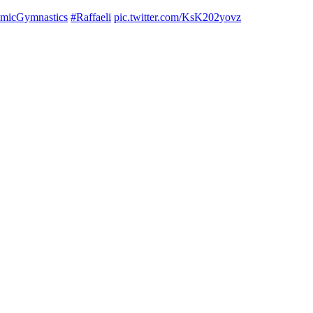
micGymnastics
#Raffaeli
pic.twitter.com/KsK202yovz