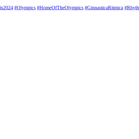
is2024
#Olympics
#HomeOfTheOlympics
#GinnasticaRitmica
#Rhyth