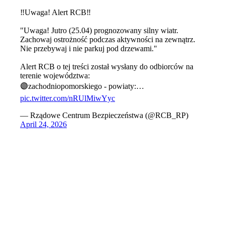
‼️Uwaga! Alert RCB‼️
"Uwaga! Jutro (25.04) prognozowany silny wiatr.
Zachowaj ostrożność podczas aktywności na zewnątrz.
Nie przebywaj i nie parkuj pod drzewami."
Alert RCB o tej treści został wysłany do odbiorców na
terenie województwa:
🟣zachodniopomorskiego - powiaty:…
pic.twitter.com/nRUlMiwYyc
— Rządowe Centrum Bezpieczeństwa (@RCB_RP)
April 24, 2026