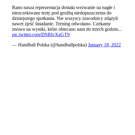
Rano nasza reprezentacja dostała wezwanie na nagłe i
nieoczekiwane testy pod groźbą niedopuszczenia do
dzisiejszego spotkania. Nie wszyscy zawodnicy zdążyli
nawet zjeść śniadanie. Trening odwołano. Czekamy
znowu na wyniki, które obiecano nam do trzech godzin...
pic.twitter.com/DSBIvXaGT9
— Handball Polska (@handballpolska)
January 18, 2022