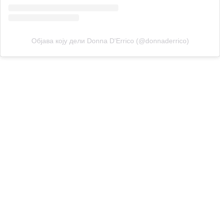
Објава коју дели Donna D'Errico (@donnaderrico)