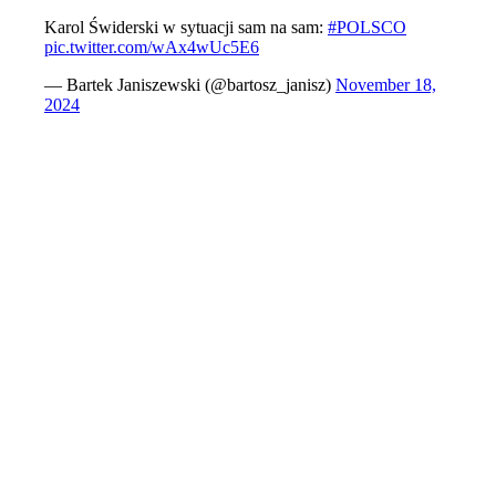
Karol Świderski w sytuacji sam na sam:
#POLSCO
pic.twitter.com/wAx4wUc5E6
— Bartek Janiszewski (@bartosz_janisz)
November 18,
2024