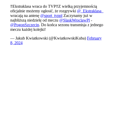
‼️Ekstraklasa wraca do TVP‼️Z wielką przyjemnością
oficjalnie możemy ogłosić, że rozgrywki
@_Ekstraklasa_
wracają na antenę
@sport_tvppl
Zaczynamy już w
najbliższą niedzielę od meczu
@SlaskWroclawPl
-
@PogonSzczecin
. Do końca sezonu transmisja z jednego
meczu każdej kolejki!
— Jakub Kwiatkowski (@KwiatkowskiKuba)
February
8, 2024