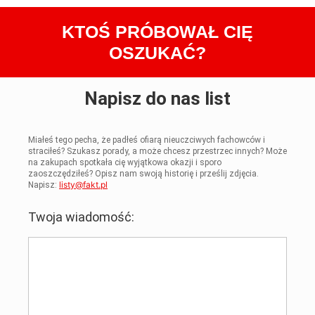
KTOŚ PRÓBOWAŁ CIĘ
OSZUKAĆ?
Napisz do nas list
Miałeś tego pecha, że padłeś ofiarą nieuczciwych fachowców i
straciłeś? Szukasz porady, a może chcesz przestrzec innych? Może
na zakupach spotkała cię wyjątkowa okazji i sporo
zaoszczędziłeś? Opisz nam swoją historię i prześlij zdjęcia.
listy@fakt.pl
Napisz:
Twoja wiadomość: