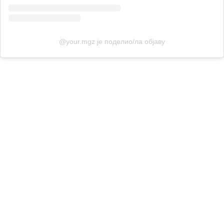
@your.mgz је поделио/ла објаву