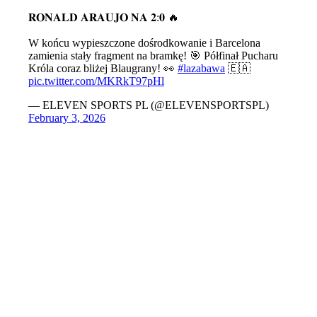
𝐑𝐎𝐍𝐀𝐋𝐃 𝐀𝐑𝐀𝐔𝐉𝐎 𝐍𝐀 𝟐:𝟎 🔥
W końcu wypieszczone dośrodkowanie i Barcelona
zamienia stały fragment na bramkę! 🎯 Półfinał Pucharu
Króla coraz bliżej Blaugrany! 👀
#lazabawa
🇪🇦
pic.twitter.com/MKRkT97pHl
— ELEVEN SPORTS PL (@ELEVENSPORTSPL)
February 3, 2026