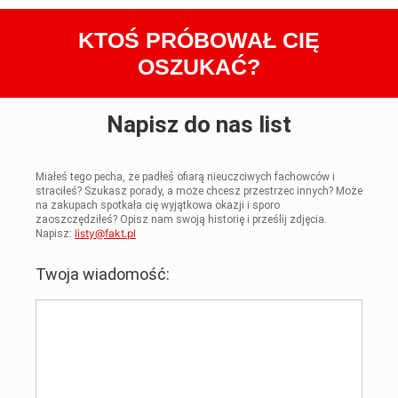
KTOŚ PRÓBOWAŁ CIĘ
OSZUKAĆ?
Napisz do nas list
Miałeś tego pecha, że padłeś ofiarą nieuczciwych fachowców i
straciłeś? Szukasz porady, a może chcesz przestrzec innych? Może
na zakupach spotkała cię wyjątkowa okazji i sporo
zaoszczędziłeś? Opisz nam swoją historię i prześlij zdjęcia.
listy@fakt.pl
Napisz:
Twoja wiadomość: