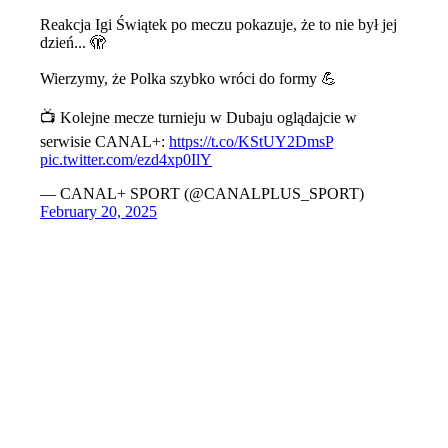
Reakcja Igi Świątek po meczu pokazuje, że to nie był jej
dzień... 🫣
Wierzymy, że Polka szybko wróci do formy 💪
📺 Kolejne mecze turnieju w Dubaju oglądajcie w
serwisie CANAL+:
https://t.co/KStUY2DmsP
pic.twitter.com/ezd4xp0IlY
— CANAL+ SPORT (@CANALPLUS_SPORT)
February 20, 2025