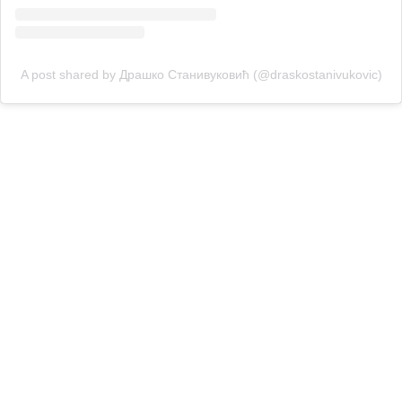
A post shared by Драшко Станивуковић (@draskostanivukovic)