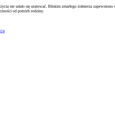
go życia nie udało się uratować. Bliskim zmarłego żołnierza zapewnio
żności od potrzeb rodziny.
024