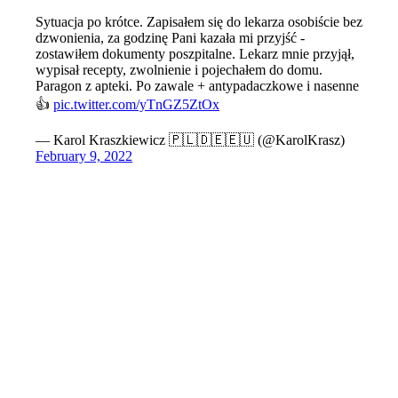
Sytuacja po krótce. Zapisałem się do lekarza osobiście bez
dzwonienia, za godzinę Pani kazała mi przyjść -
zostawiłem dokumenty poszpitalne. Lekarz mnie przyjął,
wypisał recepty, zwolnienie i pojechałem do domu.
Paragon z apteki. Po zawale + antypadaczkowe i nasenne
👍
pic.twitter.com/yTnGZ5ZtOx
— Karol Kraszkiewicz 🇵🇱🇩🇪🇪🇺 (@KarolKrasz)
February 9, 2022