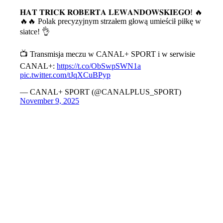
𝐇𝐀𝐓 𝐓𝐑𝐈𝐂𝐊 𝐑𝐎𝐁𝐄𝐑𝐓𝐀 𝐋𝐄𝐖𝐀𝐍𝐃𝐎𝐖𝐒𝐊𝐈𝐄𝐆𝐎! 🔥
🔥🔥 Polak precyzyjnym strzałem głową umieścił piłkę w
siatce! 👌
📺 Transmisja meczu w CANAL+ SPORT i w serwisie
CANAL+:
https://t.co/ObSwpSWN1a
pic.twitter.com/tJqXCuBPyp
— CANAL+ SPORT (@CANALPLUS_SPORT)
November 9, 2025