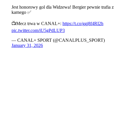
Jest honorowy gol dla Widzewa! Bergier pewnie trafia z
karnego ✅
📺Mecz trwa w CANAL+:
https://t.co/ggj8f4RI2h
pic.twitter.com/iU5gPdLUP3
— CANAL+ SPORT (@CANALPLUS_SPORT)
January 31, 2026