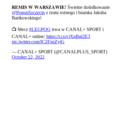
𝐑𝐄𝐌𝐈𝐒 𝐖 𝐖𝐀𝐑𝐒𝐙𝐀𝐖𝐈𝐄! Świetne dośrdkowanie
@PogonSzczecin
z rzutu rożnego i bramka Jakuba
Bartkowskiego!
📺 Mecz
#LEGPOG
trwa w CANAL+ SPORT i
CANAL+ online:
https://t.co/cjXnBgl2E3
pic.twitter.com/IC2FzqZyiG
— CANAL+ SPORT (@CANALPLUS_SPORT)
October 22, 2022