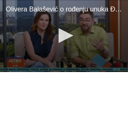
Olivera Balašević o rođenju unuka Đoleta
0
seconds
of
25
minutes,
10
seconds