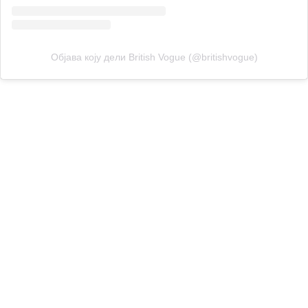
Објава коју дели British Vogue (@britishvogue)