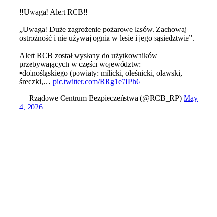
‼️Uwaga! Alert RCB‼️
„Uwaga! Duże zagrożenie pożarowe lasów. Zachowaj
ostrożność i nie używaj ognia w lesie i jego sąsiedztwie”.
Alert RCB został wysłany do użytkowników
przebywających w części województw:
▪️dolnośląskiego (powiaty: milicki, oleśnicki, oławski,
średzki,…
pic.twitter.com/RRg1e7IPh6
— Rządowe Centrum Bezpieczeństwa (@RCB_RP)
May
4, 2026