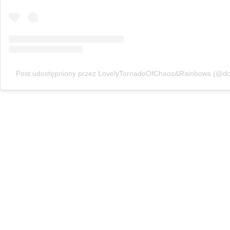
Post udostępniony przez LovelyTornadoOfChaos&Rainbows (@d