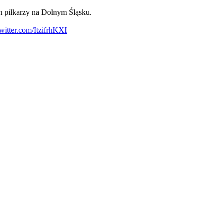
 piłkarzy na Dolnym Śląsku.
twitter.com/ItzifrhKXI