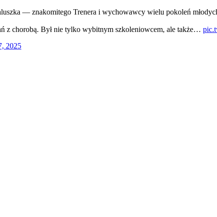
Paluszka — znakomitego Trenera i wychowawcy wielu pokoleń młodych
gań z chorobą. Był nie tylko wybitnym szkoleniowcem, ale także…
pic.
, 2025