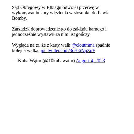
Sąd Okręgowy w Elblągu odwołał przerwę w
wykonywaniu kary więzienia w stosunku do Pawła
Bomby.
Zarządził doprowadzenie go do zakładu karnego i
jednocześnie wystawił za nim list gończy.
Wygląda na to, że z karty walk
@cloutmma
spadnie
kolejna walka.
pic.twitter.com/3os66NpZuF
— Kuba Wątor (@10kubawator)
August 4, 2023