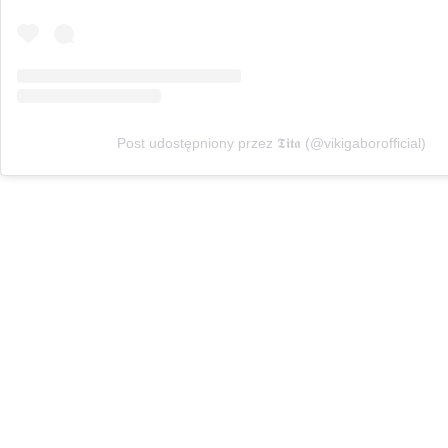
Post udostępniony przez 𝕿𝖎𝖙𝖆 (@vikigaborofficial)