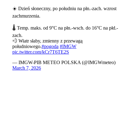
☀️ Dzień słoneczny, po południu na płn.-zach. wzrost
zachmurzenia.
🌡️ Temp. maks. od 9°C na płn.-wsch. do 16°C na płd.-
zach.
💨 Wiatr słaby, zmienny z przewagą
południowego.
#pogoda
#IMGW
pic.twitter.com/kCr7T6TE2S
— IMGW-PIB METEO POLSKA (@IMGWmeteo)
March 7, 2026