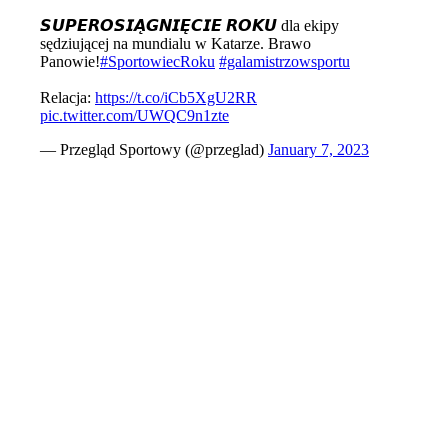
𝙎𝙐𝙋𝙀𝙍𝙊𝙎𝙄𝘼̨𝙂𝙉𝙄𝙀̨𝘾𝙄𝙀 𝙍𝙊𝙆𝙐 dla ekipy
sędziującej na mundialu w Katarze. Brawo
Panowie!
#SportowiecRoku
#galamistrzowsportu
Relacja:
https://t.co/iCb5XgU2RR
pic.twitter.com/UWQC9n1zte
— Przegląd Sportowy (@przeglad)
January 7, 2023