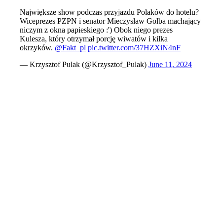
Największe show podczas przyjazdu Polaków do hotelu?
Wiceprezes PZPN i senator Mieczysław Golba machający
niczym z okna papieskiego :') Obok niego prezes
Kulesza, który otrzymał porcję wiwatów i kilka
okrzyków.
@Fakt_pl
pic.twitter.com/37HZXiN4nF
— Krzysztof Pulak (@Krzysztof_Pulak)
June 11, 2024