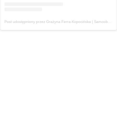
Post udostępniony przez Grażyna Ferra-Kopocińska | Samoobrona & Strzelectwo | Coach | (@bezpiecznakobieta)