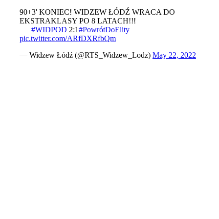
90+3' KONIEC! WIDZEW ŁÓDŹ WRACA DO
EKSTRAKLASY PO 8 LATACH!!!
___
#WIDPOD
2:1
#PowrótDoElity
pic.twitter.com/ARfDXRfbQm
— Widzew Łódź (@RTS_Widzew_Lodz)
May 22, 2022