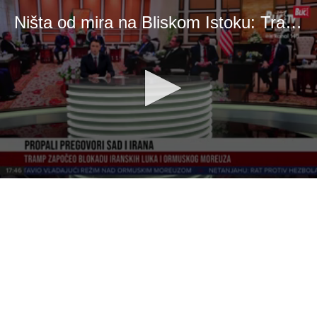
Ništa od mira na Bliskom Istoku: Tramp ljut, započo pomorsku blokadu
0
seconds
of
3
minutes,
34
seconds