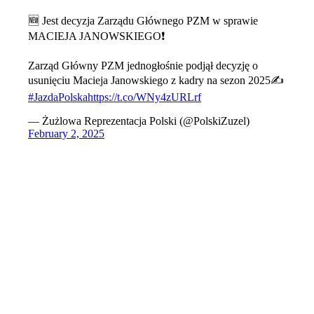
🆕 Jest decyzja Zarządu Głównego PZM w sprawie
MACIEJA JANOWSKIEGO❗️
Zarząd Główny PZM jednogłośnie podjął decyzję o
usunięciu Macieja Janowskiego z kadry na sezon 2025✍️
#JazdaPolska
https://t.co/WNy4zURLrf
— Żużlowa Reprezentacja Polski (@PolskiZuzel)
February 2, 2025