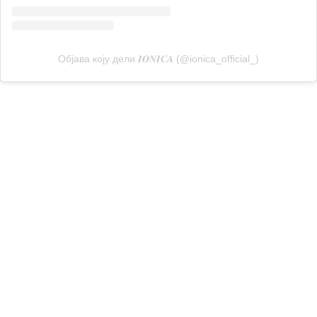
Објава коју дели 𝑰𝑶𝑵𝑰𝑪𝑨 (@ionica_official_)