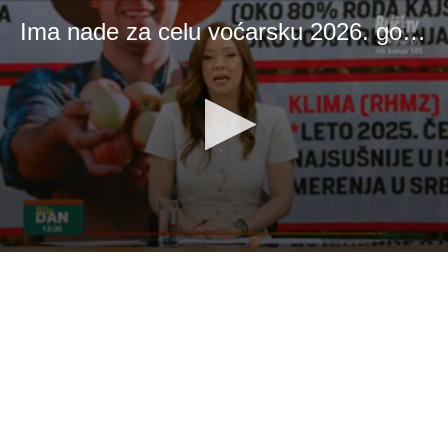
Ima nade za celu voćarsku 2026. godinu
0
seconds
of
1
hour,
7
minutes,
40
seconds