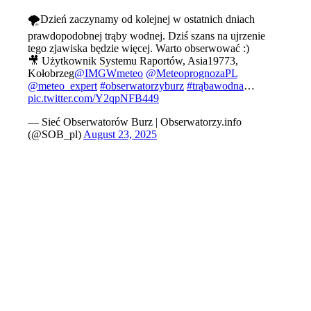
🌪️Dzień zaczynamy od kolejnej w ostatnich dniach
prawdopodobnej trąby wodnej. Dziś szans na ujrzenie
tego zjawiska będzie więcej. Warto obserwować :)
🎥 Użytkownik Systemu Raportów, Asia19773,
Kołobrzeg
@IMGWmeteo
@MeteoprognozaPL
@meteo_expert
#obserwatorzyburz
#trąbawodna
…
pic.twitter.com/Y2qpNFB449
— Sieć Obserwatorów Burz | Obserwatorzy.info
(@SOB_pl)
August 23, 2025