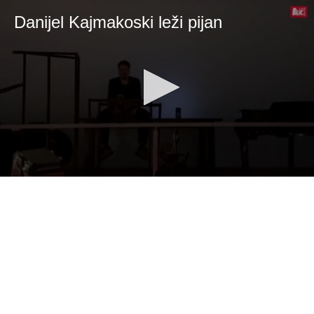
Danijel Kajmakoski leži pijan
0
seconds
of
29
seconds