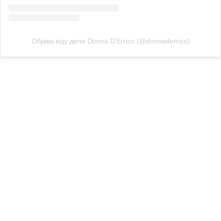
Објава коју дели Donna D'Errico (@donnaderrico)