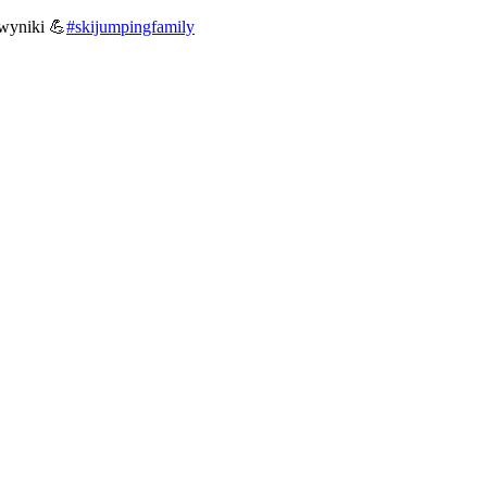
 wyniki 💪
#skijumpingfamily