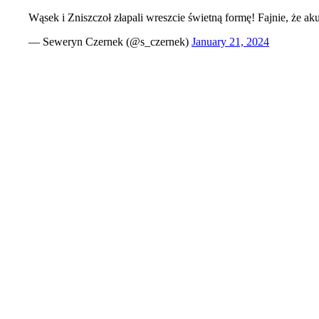
Wąsek i Zniszczoł złapali wreszcie świetną formę! Fajnie, że a
— Seweryn Czernek (@s_czernek)
January 21, 2024