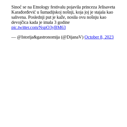
Sinoć se na Etnology festivalu pojavila princeza Jelisaveta
Karađorđević u šumadijskoj nošnji, koja joj je stajala kao
salivena. Poslednji put je kaže, nosila ovu nošnju kao
devojčica kada je imala 3 godine
pic.twitter.com/NspO3yBM63
— @Istorija&gastronomija (@DijanaV)
October 8, 2023