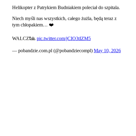
Helikopter z Patrykiem Budniakiem poleciał do szpitala.
Niech myśli nas wszystkich, całego żużla, będą teraz z
tym chłopakiem… ❤️
WALCZ❗️🙏
pic.twitter.com/jCIO3tIZM5
— pobandzie.com.pl (@pobandziecompl)
May 10, 2026