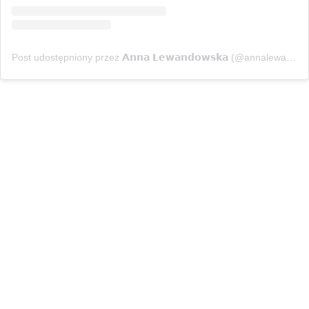
Post udostępniony przez 𝗔𝗻𝗻𝗮 𝗟𝗲𝘄𝗮𝗻𝗱𝗼𝘄𝘀𝗸𝗮 (@annalewandowskahpba)