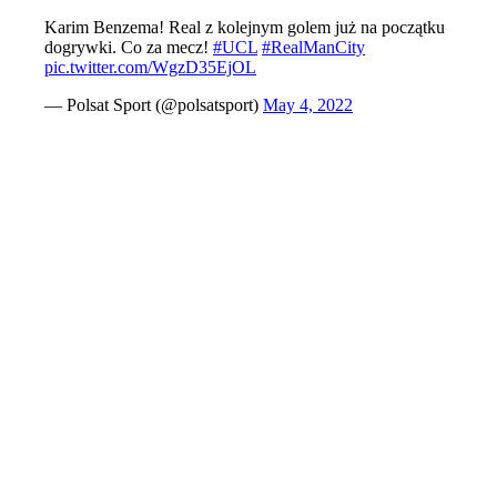
Karim Benzema! Real z kolejnym golem już na początku
dogrywki. Co za mecz!
#UCL
#RealManCity
pic.twitter.com/WgzD35EjOL
— Polsat Sport (@polsatsport)
May 4, 2022