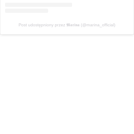
Post udostępniony przez 𝕸𝖆𝖗𝖎𝖓𝖆 (@marina_official)