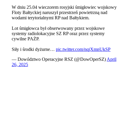
W dniu 25.04 wieczorem rosyjski śmigłowiec wojskowy
Floty Bałtyckiej naruszył przestrzeń powietrzną nad
wodami terytorialnymi RP nad Bałtykiem.
Lot śmigłowca był obserwowany przez wojskowe
systemy radiolokacyjne SZ RP oraz przez systemy
cywilne PAŻP.
Siły i środki dyżurne…
pic.twitter.com/nqjXmnUkSP
— Dowództwo Operacyjne RSZ (@DowOperSZ)
April
26, 2025