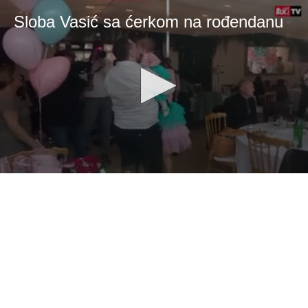
Sloba Vasić sa ćerkom na rođendanu
0
seconds
of
16
seconds