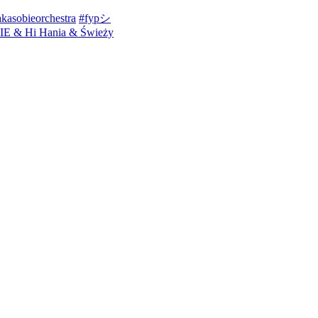
kasobieorchestra
#fypシ
 & Hi Hania & Świeży