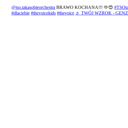
@tso.takasobieorchestra
BRAWO KOCHANA!!! 🫶😍
#TSOta
#dlaciebie
#thevoicekids
#thevoice
♬ TWÓJ WZROK - GENZIE